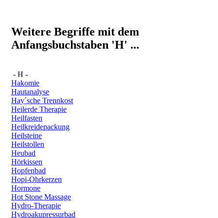
Weitere Begriffe mit dem
Anfangsbuchstaben 'H' ...
- H -
Hakomie
Hautanalyse
Hay´sche Trennkost
Heilerde Therapie
Heilfasten
Heilkreidepackung
Heilsteine
Heilstollen
Heubad
Hörkissen
Hopfenbad
Hopi-Ohrkerzen
Hormone
Hot Stone Massage
Hydro-Therapie
Hydroakupressurbad