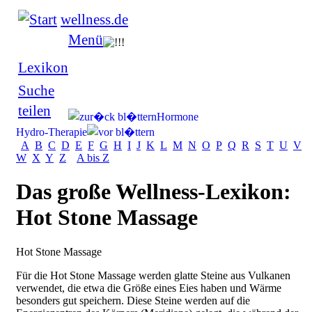
wellness.de
Menü
Lexikon
Suche
teilen
Hormone
Hydro-Therapie
A
B
C
D
E
F
G
H
I
J
K
L
M
N
O
P
Q
R
S
T
U
V
W
X
Y
Z
A bis Z
Das große Wellness-Lexikon:
Hot Stone Massage
Hot Stone Massage
Für die Hot Stone Massage werden glatte Steine aus Vulkanen
verwendet, die etwa die Größe eines Eies haben und Wärme
besonders gut speichern. Diese Steine werden auf die