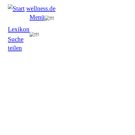
wellness.de
Menü
Lexikon
Suche
teilen
Omega-3-Fettsäuren
Orthosiphonpflanze
A
B
C
D
E
F
G
H
I
J
K
L
M
N
O
P
Q
R
S
T
U
V
Das große Wellness-Lexikon: O
Optifast 52
Als Optifast 52 bezeichnet man ein in den USA entwickeltes ambul
Wochen dauernden Therapie sind gesunde und ausgewogene
Ernä
Wochen dauernde Fastenphase mit Optifast-Formula-Diät (800 kcal