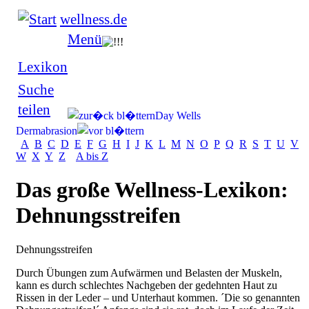
wellness.de
Menü
Lexikon
Suche
teilen
Day Wells
Dermabrasion
A
B
C
D
E
F
G
H
I
J
K
L
M
N
O
P
Q
R
S
T
U
V
W
X
Y
Z
A bis Z
Das große Wellness-Lexikon:
Dehnungsstreifen
Dehnungsstreifen
Durch Übungen zum Aufwärmen und Belasten der Muskeln,
kann es durch schlechtes Nachgeben der gedehnten Haut zu
Rissen in der Leder – und Unterhaut kommen. ´Die so genannten