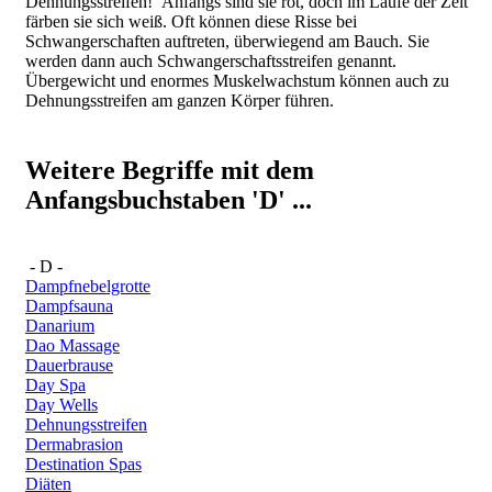
Dehnungsstreifen!´ Anfangs sind sie rot, doch im Laufe der Zeit
färben sie sich weiß. Oft können diese Risse bei
Schwangerschaften auftreten, überwiegend am Bauch. Sie
werden dann auch Schwangerschaftsstreifen genannt.
Übergewicht und enormes Muskelwachstum können auch zu
Dehnungsstreifen am ganzen Körper führen.
Weitere Begriffe mit dem
Anfangsbuchstaben 'D' ...
- D -
Dampfnebelgrotte
Dampfsauna
Danarium
Dao Massage
Dauerbrause
Day Spa
Day Wells
Dehnungsstreifen
Dermabrasion
Destination Spas
Diäten