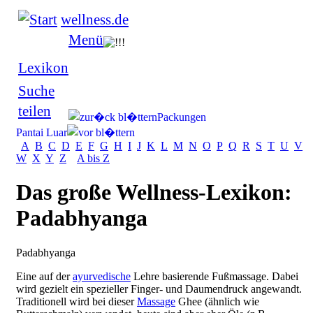
wellness.de
Menü
Lexikon
Suche
teilen
Packungen
Pantai Luar
A
B
C
D
E
F
G
H
I
J
K
L
M
N
O
P
Q
R
S
T
U
V
W
X
Y
Z
A bis Z
Das große Wellness-Lexikon:
Padabhyanga
Padabhyanga
Eine auf der
ayurvedische
Lehre basierende Fußmassage. Dabei
wird gezielt ein spezieller Finger- und Daumendruck angewandt.
Traditionell wird bei dieser
Massage
Ghee (ähnlich wie