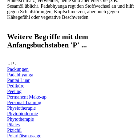
Butterschmalz) verwendet, heute sind aber eher Öle (z.B.
Sesamöl üblich). Padabhyanga regt den Stoffwechsel an und hilft
gegen Schlafstörungen, Kopfschmerzen, aber auch gegen
Kältegefühl oder vegetative Beschwerden.
Weitere Begriffe mit dem
Anfangsbuchstaben 'P' ...
- P -
Packungen
Padabhyanga
Pantai Luar
Pediküre
Peeling
Permanent Make-up
Personal Training
Physiotherapie
Phytobiodermie
Phytotherapie
Pilates
Pizichil
Polaritätsmassage